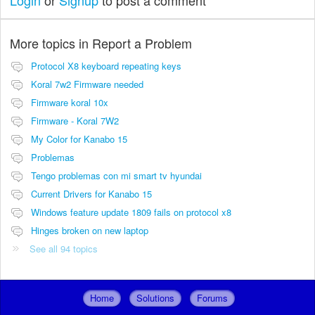
Login
or
Signup
to post a comment
More topics in
Report a Problem
Protocol X8 keyboard repeating keys
Koral 7w2 Firmware needed
Firmware koral 10x
Firmware - Koral 7W2
My Color for Kanabo 15
Problemas
Tengo problemas con mi smart tv hyundai
Current Drivers for Kanabo 15
Windows feature update 1809 fails on protocol x8
Hinges broken on new laptop
See all 94 topics
Home
Solutions
Forums